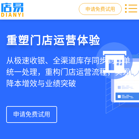
申请免费试用
门店收银，就用店易
重塑门店运营体验
驱动私域会员增长
快速拓展生意边界
智慧收银+商品库存+会员增长+小程序
从极速收银、全渠道库存同步到订单
从支付即会员、精准营销到优惠券互
借助小程序商城、线上引流到线下售
商城，一套系统解决开店管店及业绩
统一处理，重构门店运营流程，实现
通，驱动私域流量沉淀和会员复购，
后，打通全域销售渠道，拓展生意边
增长难题
降本增效与业绩突破
提升忠诚度和营销效果
界，提升顾客体验
申请免费试用
申请免费试用
申请免费试用
申请免费试用