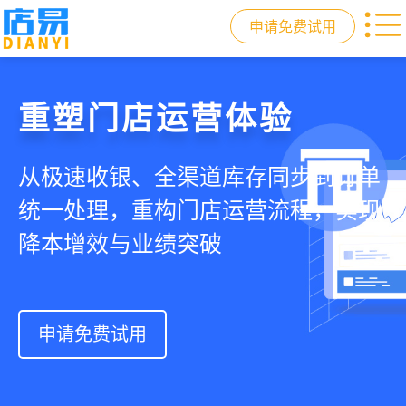
申请免费试用
门店收银，就用店易
重塑门店运营体验
驱动私域会员增长
快速拓展生意边界
智慧收银+商品库存+会员增长+小程序
从极速收银、全渠道库存同步到订单
从支付即会员、精准营销到优惠券互
借助小程序商城、线上引流到线下售
商城，一套系统解决开店管店及业绩
统一处理，重构门店运营流程，实现
通，驱动私域流量沉淀和会员复购，
后，打通全域销售渠道，拓展生意边
增长难题
降本增效与业绩突破
提升忠诚度和营销效果
界，提升顾客体验
申请免费试用
申请免费试用
申请免费试用
申请免费试用