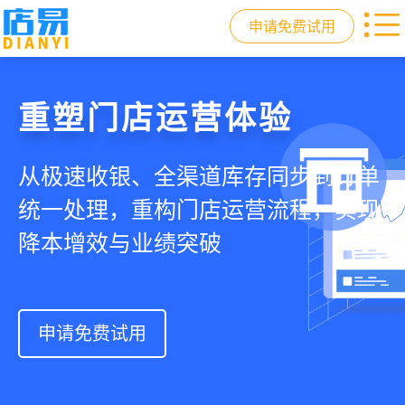
申请免费试用
门店收银，就用店易
重塑门店运营体验
驱动私域会员增长
快速拓展生意边界
智慧收银+商品库存+会员增长+小程序
从极速收银、全渠道库存同步到订单
从支付即会员、精准营销到优惠券互
借助小程序商城、线上引流到线下售
商城，一套系统解决开店管店及业绩
统一处理，重构门店运营流程，实现
通，驱动私域流量沉淀和会员复购，
后，打通全域销售渠道，拓展生意边
增长难题
降本增效与业绩突破
提升忠诚度和营销效果
界，提升顾客体验
申请免费试用
申请免费试用
申请免费试用
申请免费试用