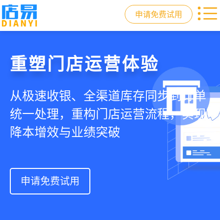
申请免费试用
门店收银，就用店易
重塑门店运营体验
驱动私域会员增长
快速拓展生意边界
智慧收银+商品库存+会员增长+小程序
从极速收银、全渠道库存同步到订单
从支付即会员、精准营销到优惠券互
借助小程序商城、线上引流到线下售
商城，一套系统解决开店管店及业绩
统一处理，重构门店运营流程，实现
通，驱动私域流量沉淀和会员复购，
后，打通全域销售渠道，拓展生意边
增长难题
降本增效与业绩突破
提升忠诚度和营销效果
界，提升顾客体验
申请免费试用
申请免费试用
申请免费试用
申请免费试用